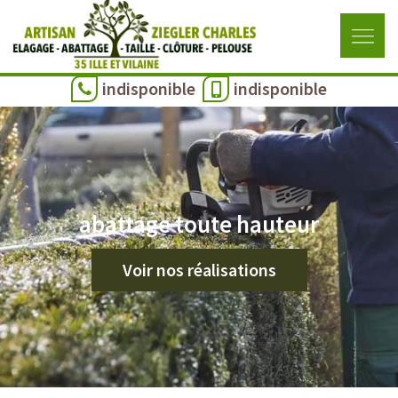
indisponible
indisponible
abattage toute hauteur
Voir nos réalisations