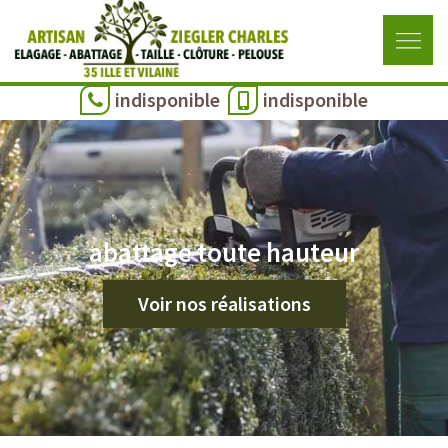
indisponible
indisponible
abattage toute hauteur
Voir nos réalisations