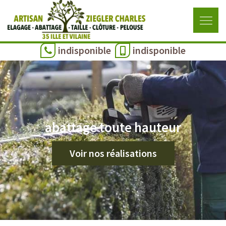
indisponible
indisponible
abattage toute hauteur
Voir nos réalisations