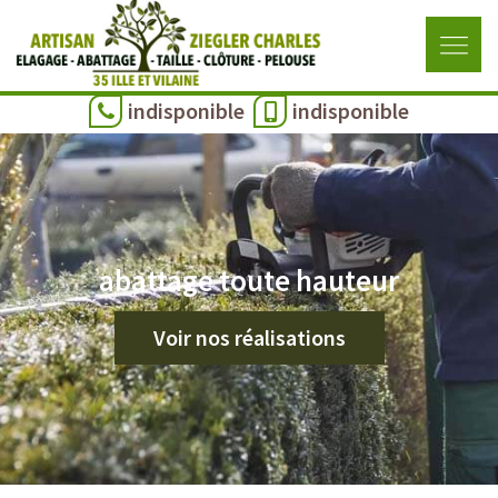
indisponible
indisponible
abattage toute hauteur
Voir nos réalisations