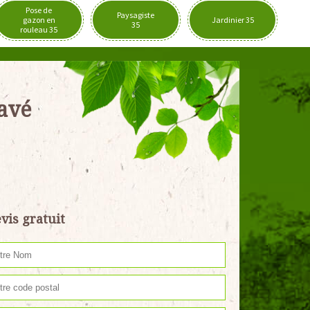
Pose de
Paysagiste
gazon en
Jardinier 35
35
rouleau 35
pavé
vis gratuit