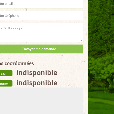
s coordonnées
indisponible
reau
indisponible
antier