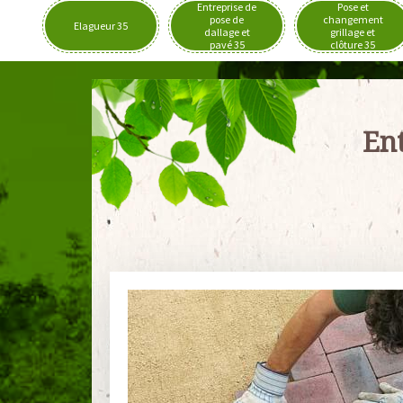
Entreprise de
Pose et
pose de
changement
Elagueur 35
dallage et
grillage et
pavé 35
clôture 35
Ent