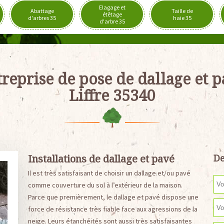
Elagage et
Abattage
Taille de
étêtage
d'arbres 35
haie 35
d'arbre 35
reprise de pose de dallage et 
Liffre 35340
Installations de dallage et pavé
De
Il est très satisfaisant de choisir un dallage et/ou pavé
comme couverture du sol à l’extérieur de la maison.
Parce que premièrement, le dallage et pavé dispose une
force de résistance très fiable face aux agressions de la
neige. Leurs étanchéités sont aussi très satisfaisantes