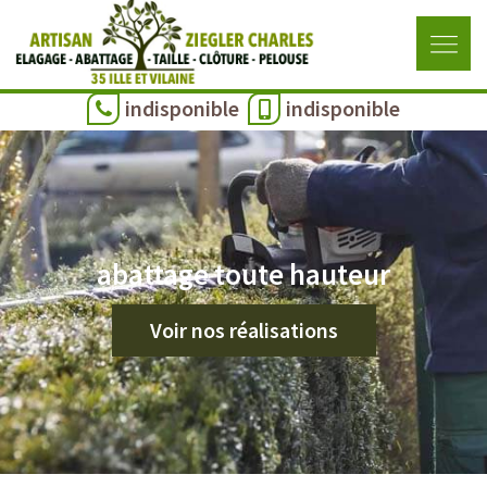
indisponible
indisponible
abattage toute hauteur
Voir nos réalisations