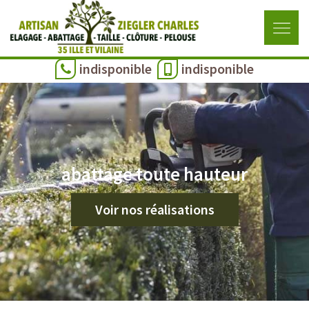
indisponible
indisponible
abattage toute hauteur
Voir nos réalisations