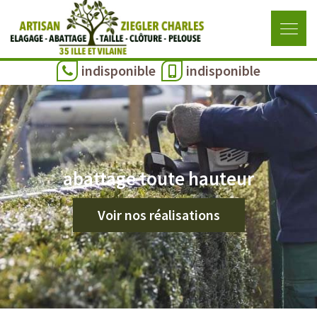
indisponible
indisponible
abattage toute hauteur
Voir nos réalisations