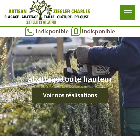
indisponible
indisponible
abattage toute hauteur
Voir nos réalisations