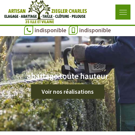
indisponible
indisponible
abattage toute hauteur
Voir nos réalisations