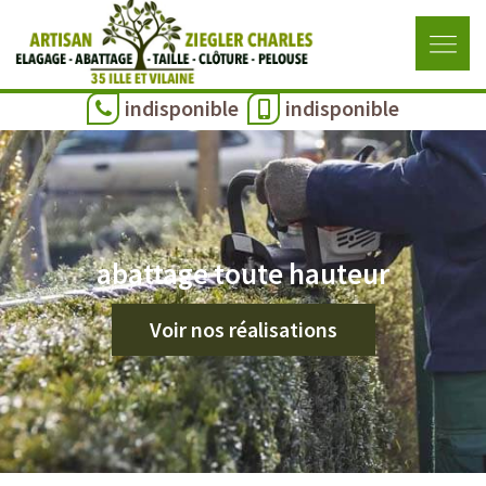
indisponible
indisponible
abattage toute hauteur
Voir nos réalisations