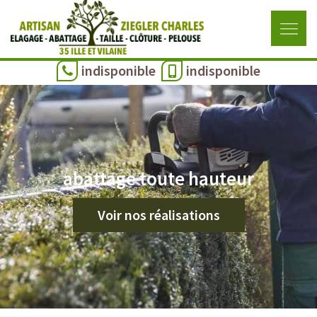
indisponible
indisponible
abattage toute hauteur
Voir nos réalisations