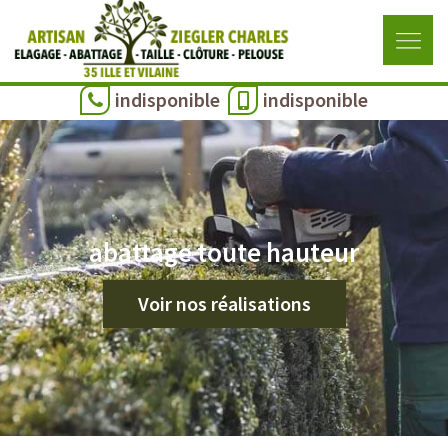
indisponible
indisponible
abattage toute hauteur
Voir nos réalisations