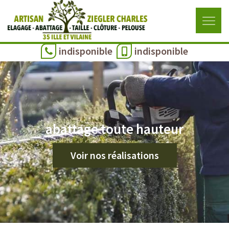
indisponible
indisponible
abattage toute hauteur
Voir nos réalisations