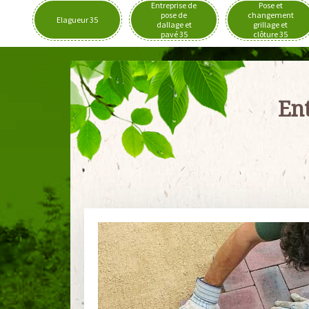
Entreprise de
Pose et
pose de
changement
Elagueur 35
dallage et
grillage et
pavé 35
clôture 35
Ent