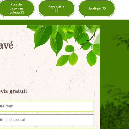
Pose de
Paysagiste
gazon en
Jardinier 35
35
rouleau 35
pavé
vis gratuit