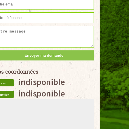
s coordonnées
indisponible
reau
indisponible
antier