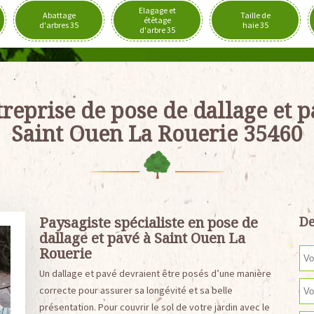
Elagage et
Abattage
Taille de
étêtage
d'arbres 35
haie 35
d'arbre 35
reprise de pose de dallage et 
Saint Ouen La Rouerie 35460
Paysagiste spécialiste en pose de
De
dallage et pavé à Saint Ouen La
Rouerie
Un dallage et pavé devraient être posés d’une manière
correcte pour assurer sa longévité et sa belle
présentation. Pour couvrir le sol de votre jardin avec le