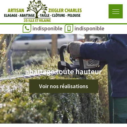
indisponible
indisponible
abattage toute hauteur
Voir nos réalisations