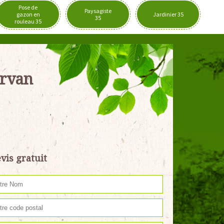
Pose de
Paysagiste
gazon en
Jardinier 35
35
rouleau 35
orvan
vis gratuit