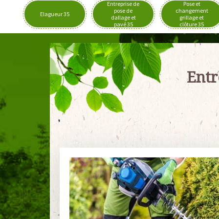
Entreprise de
Pose et
pose de
changement
Elagueur 35
dallage et
grillage et
pavé 35
clôture 35
Entr