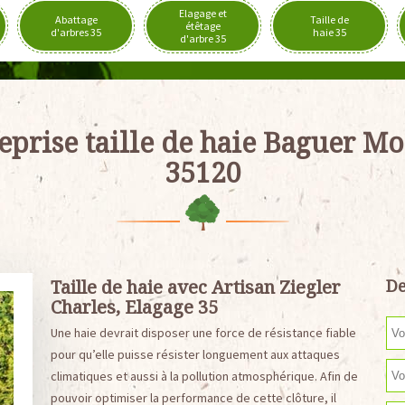
Elagage et
Abattage
Taille de
étêtage
d'arbres 35
haie 35
d'arbre 35
eprise taille de haie Baguer M
35120
Taille de haie avec Artisan Ziegler
De
Charles, Elagage 35
Une haie devrait disposer une force de résistance fiable
pour qu’elle puisse résister longuement aux attaques
climatiques et aussi à la pollution atmosphérique. Afin de
pouvoir optimiser la performance de cette clôture, il