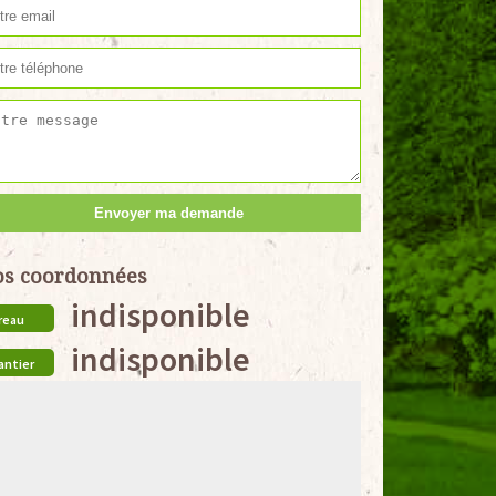
s coordonnées
indisponible
reau
indisponible
antier