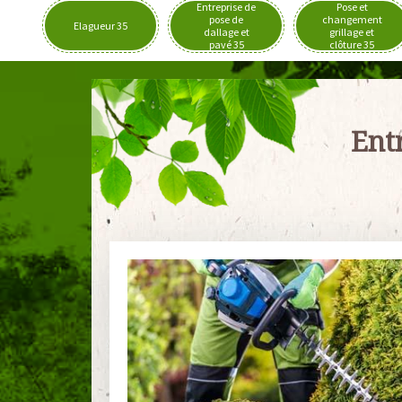
Entreprise de
Pose et
pose de
changement
Elagueur 35
dallage et
grillage et
pavé 35
clôture 35
Entr