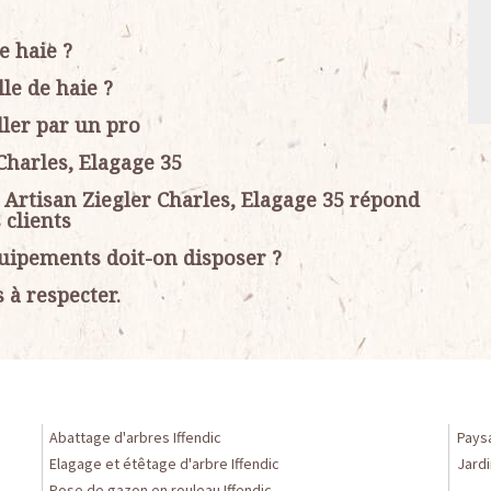
e haie ?
le de haie ?
iller par un pro
 Charles, Elagage 35
ar Artisan Ziegler Charles, Elagage 35 répond
 clients
quipements doit-on disposer ?
 à respecter.
Abattage d'arbres Iffendic
Paysa
Elagage et étêtage d'arbre Iffendic
Jardi
Pose de gazon en rouleau Iffendic