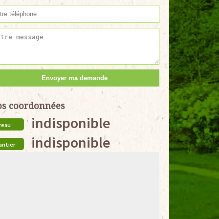
s coordonnées
indisponible
reau
indisponible
antier