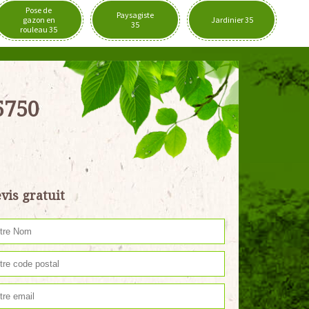
Pose de
Paysagiste
gazon en
Jardinier 35
35
rouleau 35
35750
vis gratuit