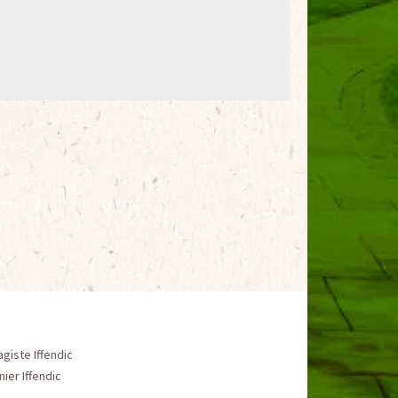
giste Iffendic
nier Iffendic