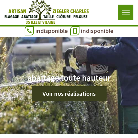
indisponible
indisponible
abattage toute hauteur
Voir nos réalisations