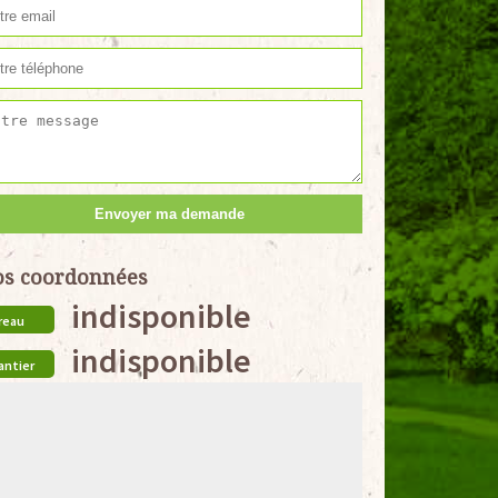
s coordonnées
indisponible
reau
indisponible
antier