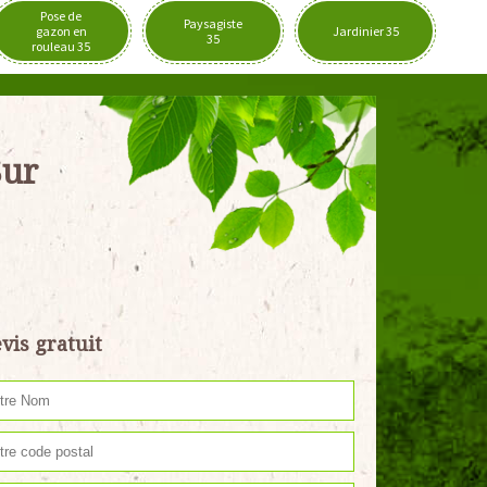
Pose de
Paysagiste
gazon en
Jardinier 35
35
rouleau 35
Sur
vis gratuit