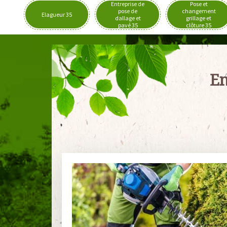
Entreprise de
Pose et
pose de
changement
Elagueur 35
dallage et
grillage et
pavé 35
clôture 35
En