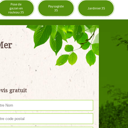
Pose de
Paysagiste
gazon en
Jardinier 35
35
rouleau 35
Mer
vis gratuit