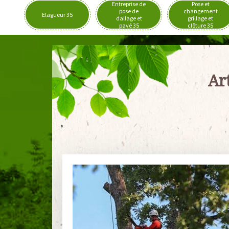
Entreprise de
Pose et
pose de
changement
Elagueur 35
dallage et
grillage et
pavé 35
clôture 35
Ar