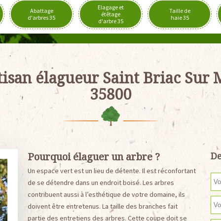
Elagage et
Abattage
Taille de
étêtage
d'arbres 35
haie 35
d'arbre 35
tisan élagueur Saint Briac Sur 
35800
Pourquoi élaguer un arbre ?
De
Un espace vert est un lieu de détente. Il est réconfortant
de se détendre dans un endroit boisé. Les arbres
contribuent aussi à l’esthétique de votre domaine, ils
doivent être entretenus. La taille des branches fait
partie des entretiens des arbres. Cette coupe doit se