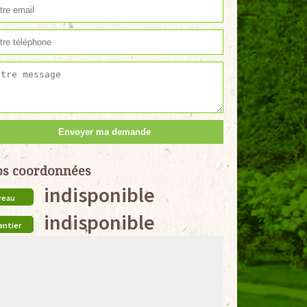
s coordonnées
indisponible
reau
indisponible
antier