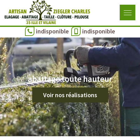
indisponible
indisponible
abattage toute hauteur
Voir nos réalisations