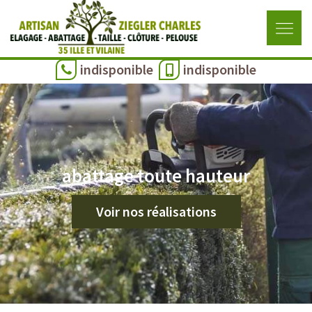
indisponible
indisponible
abattage toute hauteur
Voir nos réalisations