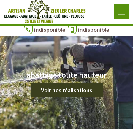
indisponible
indisponible
abattage toute hauteur
Voir nos réalisations