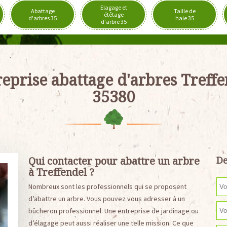
Elagage et
Abattage
Taille de
étêtage
d'arbres 35
haie 35
d'arbre 35
eprise abattage d'arbres Treff
35380
Qui contacter pour abattre un arbre
De
à Treffendel ?
Nombreux sont les professionnels qui se proposent
d’abattre un arbre. Vous pouvez vous adresser à un
bûcheron professionnel. Une entreprise de jardinage ou
d’élagage peut aussi réaliser une telle mission. Ce que