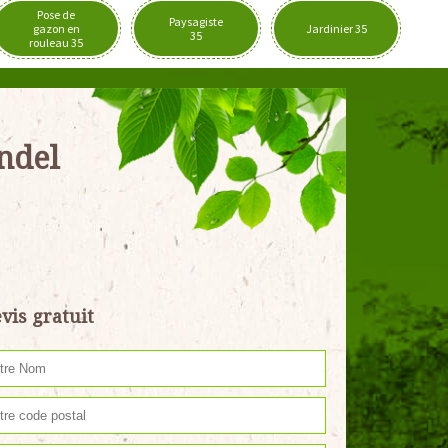
Pose de
Paysagiste
gazon en
Jardinier 35
35
rouleau 35
endel
vis gratuit