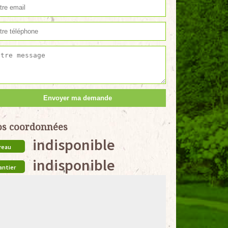
s coordonnées
indisponible
reau
indisponible
antier