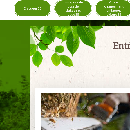
Entreprise de
Pose et
pose de
changement
Elagueur 35
dallage et
grillage et
pavé 35
clôture 35
Entr