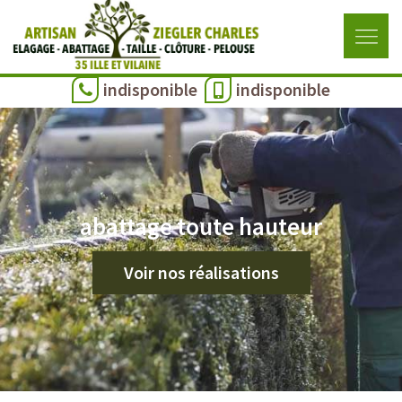
indisponible
indisponible
abattage toute hauteur
Voir nos réalisations