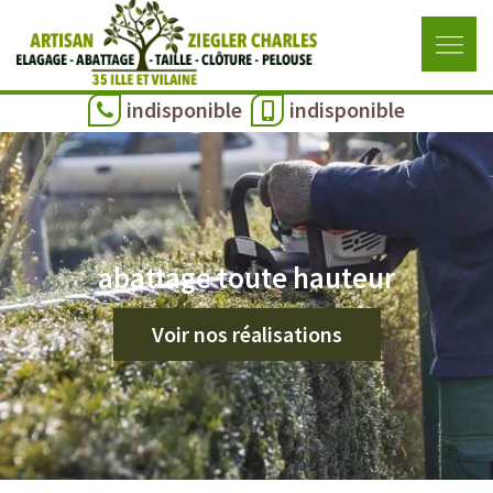
indisponible
indisponible
abattage toute hauteur
Voir nos réalisations